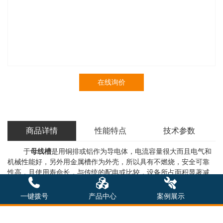
在线询价
商品详情
性能特点
技术参数
于
母线槽
是用铜排或铝作为导电体，电流容量很大而且电气和
机械性能好，另外用金属槽作为外壳，所以具有不燃烧，安全可靠
性高，且使用寿命长，与传统的配电或比较，设备所占面积显著减
少，并且外观美观，对于大型建筑物的施工和配电非常有利，概括
起来母线槽具有下列特点:
一键拨号
产品中心
案例展示