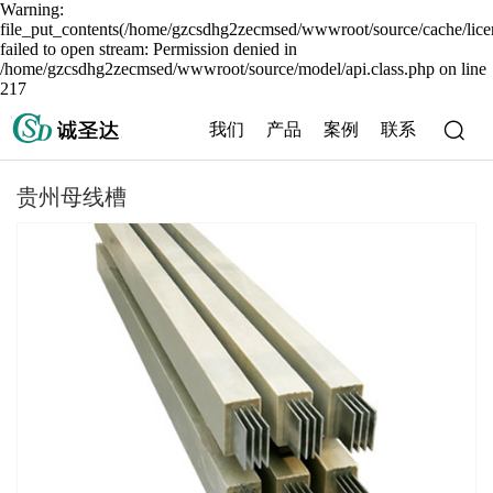
Warning:
file_put_contents(/home/gzcsdhg2zecmsed/wwwroot/source/cache/lice
failed to open stream: Permission denied in
/home/gzcsdhg2zecmsed/wwwroot/source/model/api.class.php on line
217
我们
产品
案例
联系
贵州母线槽