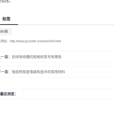
行扣压。
标签
KBG管
文网址：
http://www.gzcsddk.cn/news/449.html
上一篇：
封闭母线槽的规格和型号有哪些
下一篇：
电缆桥架是电路构造中的常用材料
最近浏览：